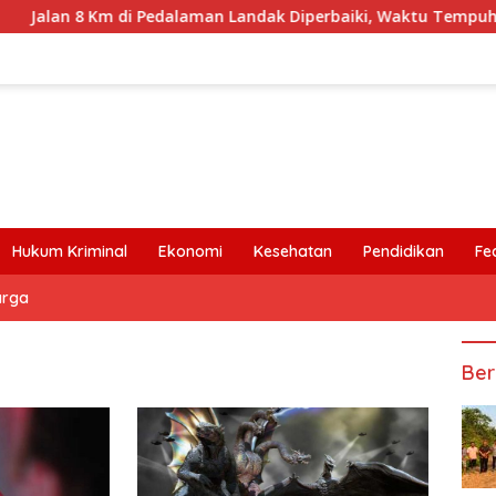
an 8 Km di Pedalaman Landak Diperbaiki, Waktu Tempuh Senyam
Hukum Kriminal
Ekonomi
Kesehatan
Pendidikan
Fe
arga
Ber