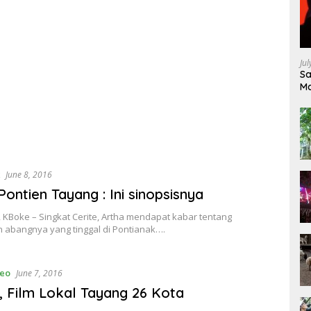
Ju
Sa
Ma
Ke
June 8, 2016
Pontien Tayang : Ini sinopsisnya
 KBoke – Singkat Cerite, Artha mendapat kabar tentang
n abangnya yang tinggal di Pontianak….
deo
June 7, 2016
, Film Lokal Tayang 26 Kota