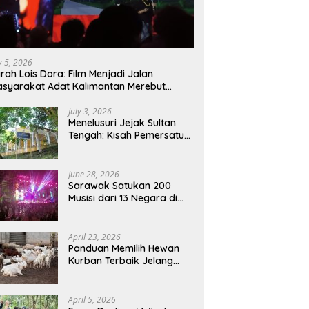
ly 5, 2026
rah Lois Dora: Film Menjadi Jalan
syarakat Adat Kalimantan Merebut
mbali Suara dan Identitas
July 3, 2026
Menelusuri Jejak Sultan
Tengah: Kisah Pemersatu
Sejarah Sarawak,
Sukadana, dan Sambas
Versi Jiran
June 28, 2026
Sarawak Satukan 200
Musisi dari 13 Negara di
RWMF 2026, Perkuat Posisi
sebagai Gerbang Wisata
Budaya Borneo
April 23, 2026
Panduan Memilih Hewan
Kurban Terbaik Jelang
Iduladha 1447 H:
Perhatikan Umur dan Fisik!
April 5, 2026