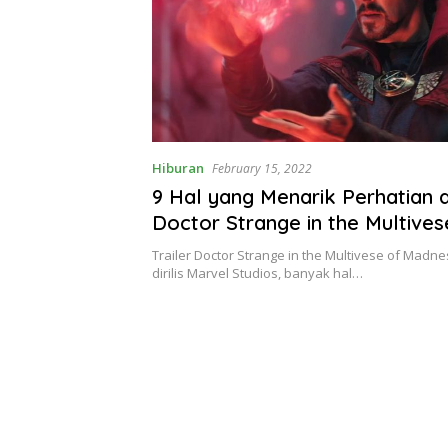
Hiburan
February 15, 2022
9 Hal yang Menarik Perhatian di
Doctor Strange in the Multives
Madness
Trailer Doctor Strange in the Multivese of Madne
dirilis Marvel Studios, banyak hal…