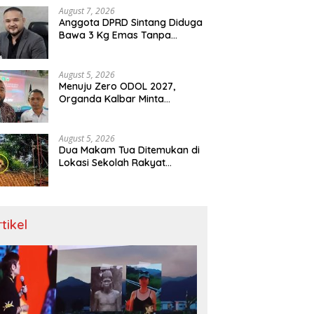
Menit
August 7, 2026
Anggota DPRD Sintang Diduga
Bawa 3 Kg Emas Tanpa
Dokumen, Polda Kalbar Diuji
August 5, 2026
Menuju Zero ODOL 2027,
Organda Kalbar Minta
Kepastian Infrastruktur Hingga
Regulasi Tarif Angkutan
August 5, 2026
Dua Makam Tua Ditemukan di
Lokasi Sekolah Rakyat
Singkawang, Ahli Waris Dicari
rtikel