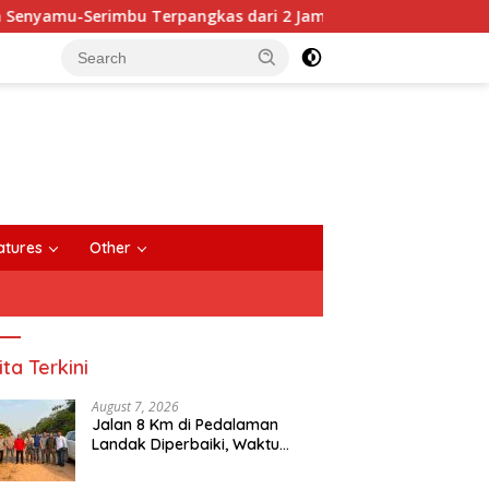
u-Serimbu Terpangkas dari 2 Jam Jadi 20 Menit
Anggot
close
atures
Other
ita Terkini
August 7, 2026
Jalan 8 Km di Pedalaman
Landak Diperbaiki, Waktu
Tempuh Senyamu-Serimbu
Terpangkas dari 2 Jam Jadi 20