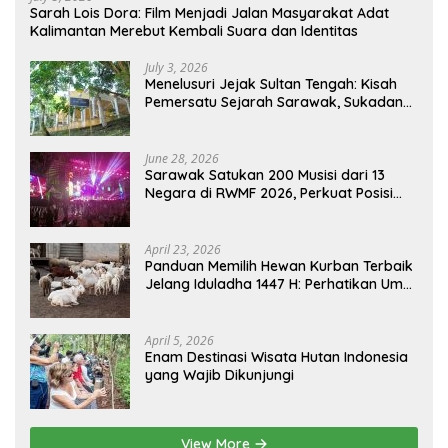
Sarah Lois Dora: Film Menjadi Jalan Masyarakat Adat
Kalimantan Merebut Kembali Suara dan Identitas
July 3, 2026
Menelusuri Jejak Sultan Tengah: Kisah
Pemersatu Sejarah Sarawak, Sukadana,
dan Sambas Versi Jiran
June 28, 2026
Sarawak Satukan 200 Musisi dari 13
Negara di RWMF 2026, Perkuat Posisi
sebagai Gerbang Wisata Budaya
Borneo
April 23, 2026
Panduan Memilih Hewan Kurban Terbaik
Jelang Iduladha 1447 H: Perhatikan Umur
dan Fisik!
April 5, 2026
Enam Destinasi Wisata Hutan Indonesia
yang Wajib Dikunjungi
View More