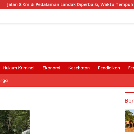
n 8 Km di Pedalaman Landak Diperbaiki, Waktu Tempuh Senyamu
Hukum Kriminal
Ekonomi
Kesehatan
Pendidikan
Fe
arga
Ber