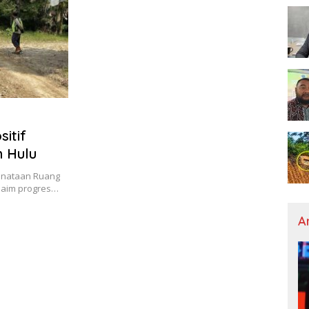
itif
h Hulu
enataan Ruang
klaim progres…
A