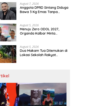
Menit
August 7, 2026
Anggota DPRD Sintang Diduga
Bawa 3 Kg Emas Tanpa
Dokumen, Polda Kalbar Diuji
August 5, 2026
Menuju Zero ODOL 2027,
Organda Kalbar Minta
Kepastian Infrastruktur Hingga
Regulasi Tarif Angkutan
August 5, 2026
Dua Makam Tua Ditemukan di
Lokasi Sekolah Rakyat
Singkawang, Ahli Waris Dicari
rtikel