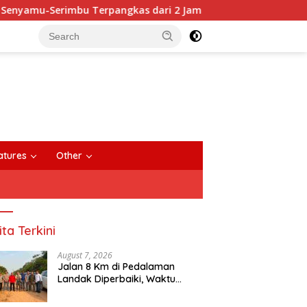
-Serimbu Terpangkas dari 2 Jam Jadi 20 Menit
Anggot
close
atures
Other
ita Terkini
August 7, 2026
Jalan 8 Km di Pedalaman
Landak Diperbaiki, Waktu
Tempuh Senyamu-Serimbu
Terpangkas dari 2 Jam Jadi 20