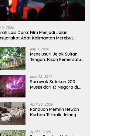
ly 5, 2026
rah Lois Dora: Film Menjadi Jalan
syarakat Adat Kalimantan Merebut
mbali Suara dan Identitas
July 3, 2026
Menelusuri Jejak Sultan
Tengah: Kisah Pemersatu
Sejarah Sarawak,
Sukadana, dan Sambas
Versi Jiran
June 28, 2026
Sarawak Satukan 200
Musisi dari 13 Negara di
RWMF 2026, Perkuat Posisi
sebagai Gerbang Wisata
Budaya Borneo
April 23, 2026
Panduan Memilih Hewan
Kurban Terbaik Jelang
Iduladha 1447 H:
Perhatikan Umur dan Fisik!
April 5, 2026