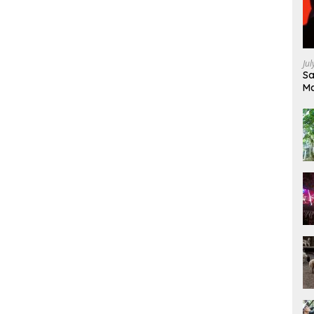
Ju
Sa
Ma
Ke