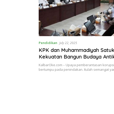
Pendidikan
July 22, 2025
KPK dan Muhammadiyah Satu
Kekuatan Bangun Budaya Antik
dari Akar Rumput
KalbarOke.com – Upaya pemberantasan korupsi 
bertumpu pada penindakan. Itulah semangat y