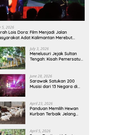
ly 5, 2026
rah Lois Dora: Film Menjadi Jalan
syarakat Adat Kalimantan Merebut
mbali Suara dan Identitas
July 3, 2026
Menelusuri Jejak Sultan
Tengah: Kisah Pemersatu
Sejarah Sarawak,
Sukadana, dan Sambas
Versi Jiran
June 28, 2026
Sarawak Satukan 200
Musisi dari 13 Negara di
RWMF 2026, Perkuat Posisi
sebagai Gerbang Wisata
Budaya Borneo
April 23, 2026
Panduan Memilih Hewan
Kurban Terbaik Jelang
Iduladha 1447 H:
Perhatikan Umur dan Fisik!
April 5, 2026