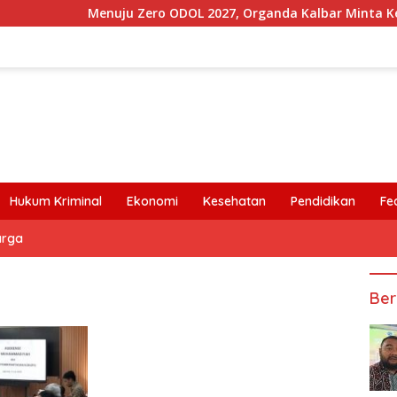
Menuju Zero ODOL 2027, Organda Kalbar Minta Kepastian
Hukum Kriminal
Ekonomi
Kesehatan
Pendidikan
Fe
arga
Ber