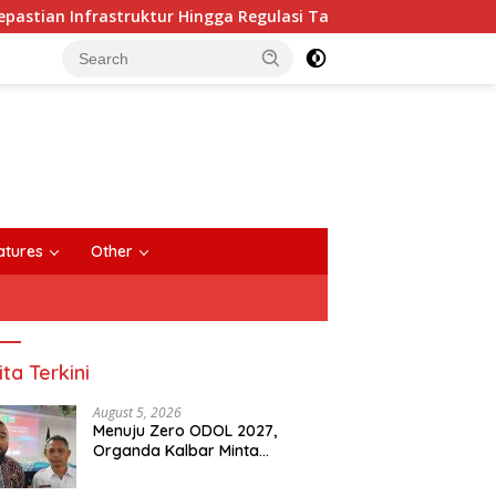
 Infrastruktur Hingga Regulasi Tarif Angkutan
Dua Mak
close
atures
Other
ita Terkini
August 5, 2026
Menuju Zero ODOL 2027,
Organda Kalbar Minta
Kepastian Infrastruktur Hingga
Regulasi Tarif Angkutan