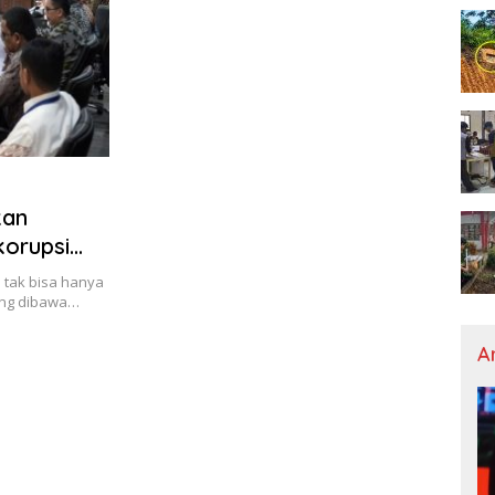
kan
orupsi
tak bisa hanya
ang dibawa…
A