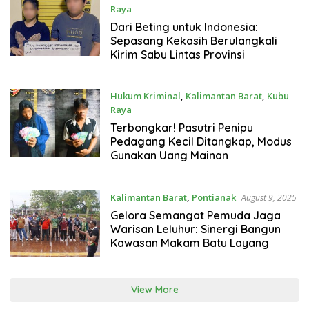
Raya
August 23, 2025
Dari Beting untuk Indonesia:
Sepasang Kekasih Berulangkali
Kirim Sabu Lintas Provinsi
Hukum Kriminal
,
Kalimantan Barat
,
Kubu
Raya
August 20, 2025
Terbongkar! Pasutri Penipu
Pedagang Kecil Ditangkap, Modus
Gunakan Uang Mainan
Kalimantan Barat
,
Pontianak
August 9, 2025
Gelora Semangat Pemuda Jaga
Warisan Leluhur: Sinergi Bangun
Kawasan Makam Batu Layang
View More