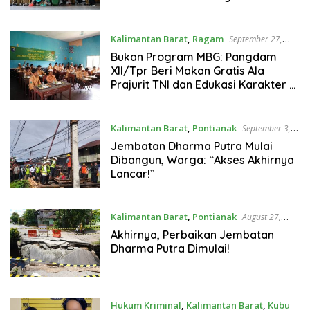
Wilayah Utara
Kalimantan Barat
,
Ragam
September 27,
2025
Bukan Program MBG: Pangdam
XII/Tpr Beri Makan Gratis Ala
Prajurit TNI dan Edukasi Karakter di
MTS Pontianak
Kalimantan Barat
,
Pontianak
September 3,
2025
Jembatan Dharma Putra Mulai
Dibangun, Warga: “Akses Akhirnya
Lancar!”
Kalimantan Barat
,
Pontianak
August 27,
2025
Akhirnya, Perbaikan Jembatan
Dharma Putra Dimulai!
Hukum Kriminal
,
Kalimantan Barat
,
Kubu