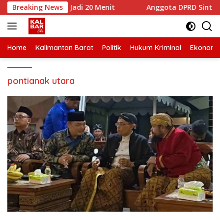
Skip
dari 2 Jam Jadi 20 Menit
Breaking News
Anggota DPRD Sintang Didug
to
content
Home
Kalimantan Barat
Politik
Hukum Kriminal
Ekonomi
pontianak utara