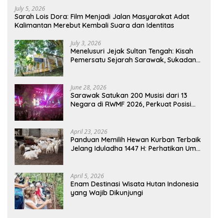
July 5, 2026
Sarah Lois Dora: Film Menjadi Jalan Masyarakat Adat
Kalimantan Merebut Kembali Suara dan Identitas
July 3, 2026
Menelusuri Jejak Sultan Tengah: Kisah
Pemersatu Sejarah Sarawak, Sukadana,
dan Sambas Versi Jiran
June 28, 2026
Sarawak Satukan 200 Musisi dari 13
Negara di RWMF 2026, Perkuat Posisi
sebagai Gerbang Wisata Budaya
Borneo
April 23, 2026
Panduan Memilih Hewan Kurban Terbaik
Jelang Iduladha 1447 H: Perhatikan Umur
dan Fisik!
April 5, 2026
Enam Destinasi Wisata Hutan Indonesia
yang Wajib Dikunjungi