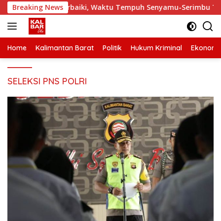
Skip
an Landak Diperbaiki, Waktu Tempuh Senyamu-Serimbu Terpang
Breaking News
to
content
Home
Kalimantan Barat
Politik
Hukum Kriminal
Ekonomi
SELEKSI PNS POLRI