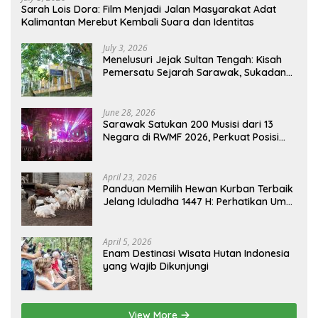
Sarah Lois Dora: Film Menjadi Jalan Masyarakat Adat
Kalimantan Merebut Kembali Suara dan Identitas
July 3, 2026
Menelusuri Jejak Sultan Tengah: Kisah
Pemersatu Sejarah Sarawak, Sukadana,
dan Sambas Versi Jiran
June 28, 2026
Sarawak Satukan 200 Musisi dari 13
Negara di RWMF 2026, Perkuat Posisi
sebagai Gerbang Wisata Budaya
Borneo
April 23, 2026
Panduan Memilih Hewan Kurban Terbaik
Jelang Iduladha 1447 H: Perhatikan Umur
dan Fisik!
April 5, 2026
Enam Destinasi Wisata Hutan Indonesia
yang Wajib Dikunjungi
View More