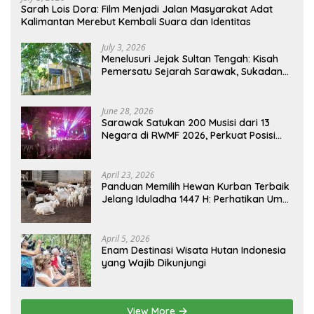
Sarah Lois Dora: Film Menjadi Jalan Masyarakat Adat
Kalimantan Merebut Kembali Suara dan Identitas
July 3, 2026
Menelusuri Jejak Sultan Tengah: Kisah
Pemersatu Sejarah Sarawak, Sukadana,
dan Sambas Versi Jiran
June 28, 2026
Sarawak Satukan 200 Musisi dari 13
Negara di RWMF 2026, Perkuat Posisi
sebagai Gerbang Wisata Budaya
Borneo
April 23, 2026
Panduan Memilih Hewan Kurban Terbaik
Jelang Iduladha 1447 H: Perhatikan Umur
dan Fisik!
April 5, 2026
Enam Destinasi Wisata Hutan Indonesia
yang Wajib Dikunjungi
View More