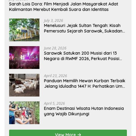
Sarah Lois Dora: Film Menjadi Jalan Masyarakat Adat
Kalimantan Merebut Kembali Suara dan Identitas
July 3, 2026
Menelusuri Jejak Sultan Tengah: Kisah
Pemersatu Sejarah Sarawak, Sukadana,
dan Sambas Versi Jiran
June 28, 2026
Sarawak Satukan 200 Musisi dari 13
Negara di RWMF 2026, Perkuat Posisi
sebagai Gerbang Wisata Budaya
Borneo
April 23, 2026
Panduan Memilih Hewan Kurban Terbaik
Jelang Iduladha 1447 H: Perhatikan Umur
dan Fisik!
April 5, 2026
Enam Destinasi Wisata Hutan Indonesia
yang Wajib Dikunjungi
View More