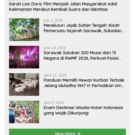
Sarah Lois Dora: Film Menjadi Jalan Masyarakat Adat
Kalimantan Merebut Kembali Suara dan Identitas
July 3, 2026
Menelusuri Jejak Sultan Tengah: Kisah
Pemersatu Sejarah Sarawak, Sukadana,
dan Sambas Versi Jiran
June 28, 2026
Sarawak Satukan 200 Musisi dari 13
Negara di RWMF 2026, Perkuat Posisi
sebagai Gerbang Wisata Budaya
Borneo
April 23, 2026
Panduan Memilih Hewan Kurban Terbaik
Jelang Iduladha 1447 H: Perhatikan Umur
dan Fisik!
April 5, 2026
Enam Destinasi Wisata Hutan Indonesia
yang Wajib Dikunjungi
View More