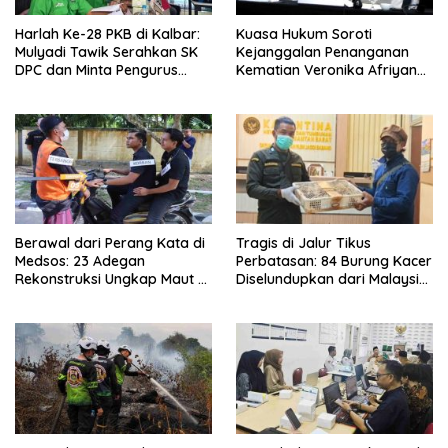
Harlah Ke-28 PKB di Kalbar:
Kuasa Hukum Soroti
Mulyadi Tawik Serahkan SK
Kejanggalan Penanganan
DPC dan Minta Pengurus
Kematian Veronika Afriyana,
Langsung Bekerja
Minta Polisi Dalami Bukti
Digital dan Forensik
Berawal dari Perang Kata di
Tragis di Jalur Tikus
Medsos: 23 Adegan
Perbatasan: 84 Burung Kacer
Rekonstruksi Ungkap Maut di
Diselundupkan dari Malaysia,
Kebun Sawit Jongkat
Puluhan Mati Meringkuk