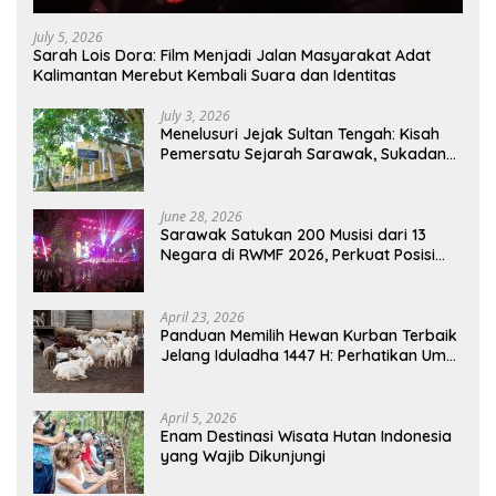
July 5, 2026
Sarah Lois Dora: Film Menjadi Jalan Masyarakat Adat
Kalimantan Merebut Kembali Suara dan Identitas
July 3, 2026
Menelusuri Jejak Sultan Tengah: Kisah
Pemersatu Sejarah Sarawak, Sukadana,
dan Sambas Versi Jiran
June 28, 2026
Sarawak Satukan 200 Musisi dari 13
Negara di RWMF 2026, Perkuat Posisi
sebagai Gerbang Wisata Budaya
Borneo
April 23, 2026
Panduan Memilih Hewan Kurban Terbaik
Jelang Iduladha 1447 H: Perhatikan Umur
dan Fisik!
April 5, 2026
Enam Destinasi Wisata Hutan Indonesia
yang Wajib Dikunjungi