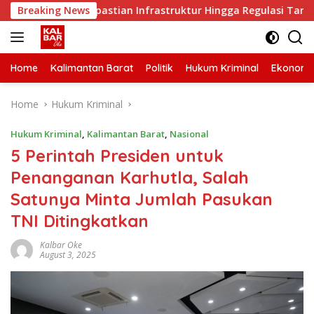
Skip
 Minta Kepastian Infrastruktur Hingga Regulasi Tarif Angkuta
Breaking News
to
content
Home
Kalimantan Barat
Politik
Hukum Kriminal
Ekonomi
Home
Hukum Kriminal
Hukum Kriminal
,
Kalimantan Barat
,
Nasional
5 Perintah Presiden untuk
Penanganan Karhutla, Salah
Satunya Minta Jumlah Pasukan
TNI Ditingkatkan
Kalbar Oke
August 3, 2025