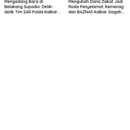
Mengadang Bara di
Mengubah Dana Zakat Jadi
Belakang Supadio: Detik-
Roda Penyelamat: Kemenag
detik Tim SAR Polda Kalbar
dan BAZNAS Kalbar Gagah
Jinakkan Sisa Karhutla
Program Ambulans Gratis