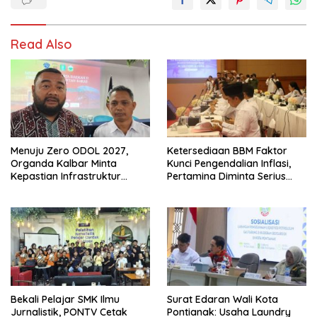
Read Also
Menuju Zero ODOL 2027,
Ketersediaan BBM Faktor
Organda Kalbar Minta
Kunci Pengendalian Inflasi,
Kepastian Infrastruktur
Pertamina Diminta Serius
Hingga Regulasi Tarif
Benahi Distribusi
Angkutan
Bekali Pelajar SMK Ilmu
Surat Edaran Wali Kota
Jurnalistik, PONTV Cetak
Pontianak: Usaha Laundry