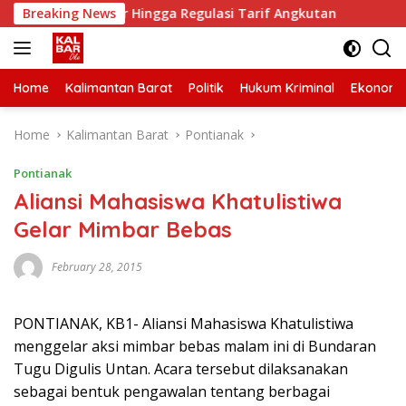
Skip
frastruktur Hingga Regulasi Tarif Angkutan
Breaking News
Dua Makam
to
content
Home
Kalimantan Barat
Politik
Hukum Kriminal
Ekonomi
Home
Kalimantan Barat
Pontianak
Pontianak
Aliansi Mahasiswa Khatulistiwa
Gelar Mimbar Bebas
February 28, 2015
PONTIANAK, KB1- Aliansi Mahasiswa Khatulistiwa
menggelar aksi mimbar bebas malam ini di Bundaran
Tugu Digulis Untan. Acara tersebut dilaksanakan
sebagai bentuk pengawalan tentang berbagai