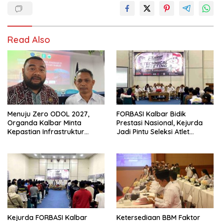
Read Also
Menuju Zero ODOL 2027,
FORBASI Kalbar Bidik
Organda Kalbar Minta
Prestasi Nasional, Kejurda
Kepastian Infrastruktur
Jadi Pintu Seleksi Atlet
Hingga Regulasi Tarif
Menuju Kejurnas 2026
Angkutan
Kejurda FORBASI Kalbar
Ketersediaan BBM Faktor