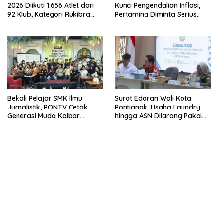
2026 Diikuti 1.656 Atlet dari
Kunci Pengendalian Inflasi,
92 Klub, Kategori Rukibra
Pertamina Diminta Serius
Jadi Persaingan Terpanas
Benahi Distribusi
Bekali Pelajar SMK Ilmu
Surat Edaran Wali Kota
Jurnalistik, PONTV Cetak
Pontianak: Usaha Laundry
Generasi Muda Kalbar
hingga ASN Dilarang Pakai
Cerdas dan Bebas Hoaks
LPG 3 Kg Bersubsidi