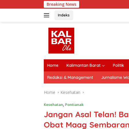
Skip
Breaking News
Jalan 8 Km di 
to
content
Indeks
close
Home
Kalimantan Barat
Politik
Redaksi & Management
Jurnalisme W
Home
Kesehatan
Kesehatan
,
Pontianak
Jangan Asal Telan! B
Obat Maag Sembarang