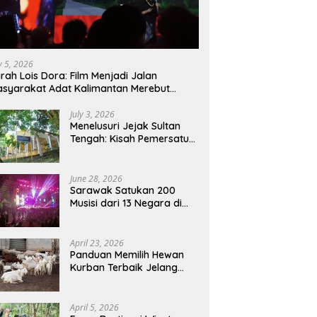
ly 5, 2026
rah Lois Dora: Film Menjadi Jalan
syarakat Adat Kalimantan Merebut
mbali Suara dan Identitas
July 3, 2026
Menelusuri Jejak Sultan
Tengah: Kisah Pemersatu
Sejarah Sarawak,
Sukadana, dan Sambas
Versi Jiran
June 28, 2026
Sarawak Satukan 200
Musisi dari 13 Negara di
RWMF 2026, Perkuat Posisi
sebagai Gerbang Wisata
Budaya Borneo
April 23, 2026
Panduan Memilih Hewan
Kurban Terbaik Jelang
Iduladha 1447 H:
Perhatikan Umur dan Fisik!
April 5, 2026