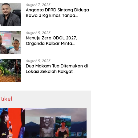
Menit
August 7, 2026
Anggota DPRD Sintang Diduga
Bawa 3 Kg Emas Tanpa
Dokumen, Polda Kalbar Diuji
August 5, 2026
Menuju Zero ODOL 2027,
Organda Kalbar Minta
Kepastian Infrastruktur Hingga
Regulasi Tarif Angkutan
August 5, 2026
Dua Makam Tua Ditemukan di
Lokasi Sekolah Rakyat
Singkawang, Ahli Waris Dicari
rtikel