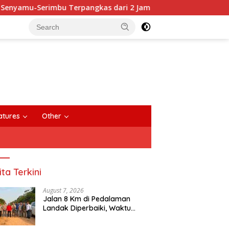
Terpangkas dari 2 Jam Jadi 20 Menit
Anggota DPRD Sin
close
atures
Other
ita Terkini
August 7, 2026
Jalan 8 Km di Pedalaman
Landak Diperbaiki, Waktu
Tempuh Senyamu-Serimbu
Terpangkas dari 2 Jam Jadi 20