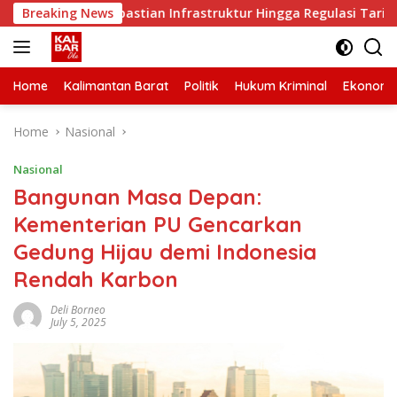
Skip
nta Kepastian Infrastruktur Hingga Regulasi Tarif Angkutan
Breaking News
to
content
Home
Kalimantan Barat
Politik
Hukum Kriminal
Ekonomi
Home
Nasional
Nasional
Bangunan Masa Depan:
Kementerian PU Gencarkan
Gedung Hijau demi Indonesia
Rendah Karbon
Deli Borneo
July 5, 2025