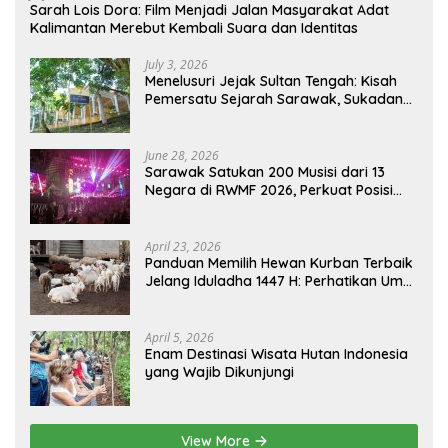
Sarah Lois Dora: Film Menjadi Jalan Masyarakat Adat
Kalimantan Merebut Kembali Suara dan Identitas
July 3, 2026
Menelusuri Jejak Sultan Tengah: Kisah
Pemersatu Sejarah Sarawak, Sukadana,
dan Sambas Versi Jiran
June 28, 2026
Sarawak Satukan 200 Musisi dari 13
Negara di RWMF 2026, Perkuat Posisi
sebagai Gerbang Wisata Budaya
Borneo
April 23, 2026
Panduan Memilih Hewan Kurban Terbaik
Jelang Iduladha 1447 H: Perhatikan Umur
dan Fisik!
April 5, 2026
Enam Destinasi Wisata Hutan Indonesia
yang Wajib Dikunjungi
View More