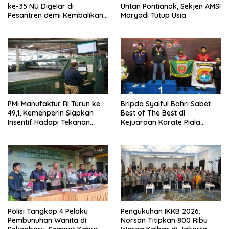
ke-35 NU Digelar di
Untan Pontianak, Sekjen AMSI
Pesantren demi Kembalikan
Maryadi Tutup Usia
Nilai Luhur Organisasi
PMI Manufaktur RI Turun ke
Bripda Syaiful Bahri Sabet
49,1, Kemenperin Siapkan
Best of The Best di
Insentif Hadapi Tekanan
Kejuaraan Karate Piala
Global
Menhan 2026
Polisi Tangkap 4 Pelaku
Pengukuhan IKKB 2026:
Pembunuhan Wanita di
Norsan Titipkan 800 Ribu