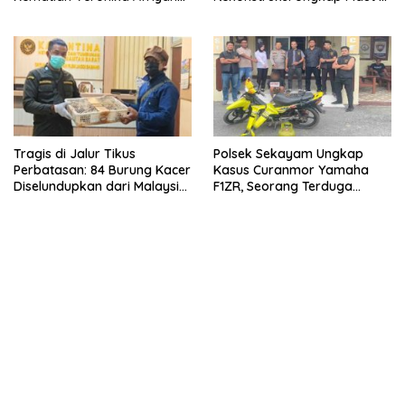
Minta Polisi Dalami Bukti
Kebun Sawit Jongkat
Digital dan Forensik
Tragis di Jalur Tikus
Polsek Sekayam Ungkap
Perbatasan: 84 Burung Kacer
Kasus Curanmor Yamaha
Diselundupkan dari Malaysia,
F1ZR, Seorang Terduga
Puluhan Mati Meringkuk
Pelaku Diamankan