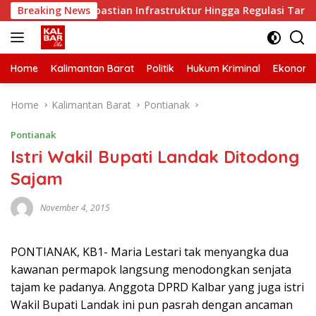
Skip
 Minta Kepastian Infrastruktur Hingga Regulasi Tarif Angkuta
Breaking News
to
content
Home
Kalimantan Barat
Politik
Hukum Kriminal
Ekonomi
Home
Kalimantan Barat
Pontianak
Pontianak
Istri Wakil Bupati Landak Ditodong
Sajam
November 4, 2015
PONTIANAK, KB1- Maria Lestari tak menyangka dua
kawanan permapok langsung menodongkan senjata
tajam ke padanya. Anggota DPRD Kalbar yang juga istri
Wakil Bupati Landak ini pun pasrah dengan ancaman