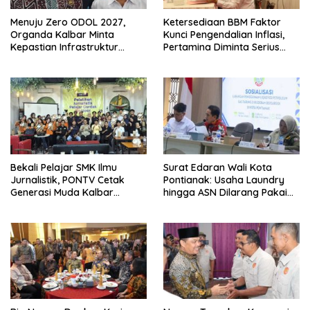
Menuju Zero ODOL 2027,
Ketersediaan BBM Faktor
Organda Kalbar Minta
Kunci Pengendalian Inflasi,
Kepastian Infrastruktur
Pertamina Diminta Serius
Hingga Regulasi Tarif
Benahi Distribusi
Angkutan
Bekali Pelajar SMK Ilmu
Surat Edaran Wali Kota
Jurnalistik, PONTV Cetak
Pontianak: Usaha Laundry
Generasi Muda Kalbar
hingga ASN Dilarang Pakai
Cerdas dan Bebas Hoaks
LPG 3 Kg Bersubsidi