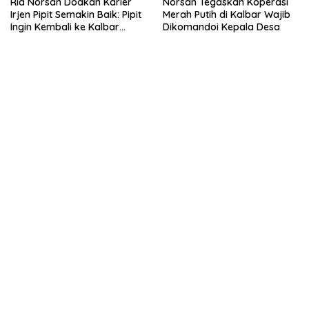
Ria Norsan Doakan Karier
Norsan Tegaskan Koperasi
Irjen Pipit Semakin Baik: Pipit
Merah Putih di Kalbar Wajib
Ingin Kembali ke Kalbar
Dikomandoi Kepala Desa
Sebagai Keluarga