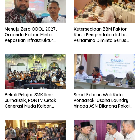
Menuju Zero ODOL 2027,
Ketersediaan BBM Faktor
Organda Kalbar Minta
Kunci Pengendalian Inflasi,
Kepastian Infrastruktur
Pertamina Diminta Serius
Hingga Regulasi Tarif
Benahi Distribusi
Angkutan
Bekali Pelajar SMK Ilmu
Surat Edaran Wali Kota
Jurnalistik, PONTV Cetak
Pontianak: Usaha Laundry
Generasi Muda Kalbar
hingga ASN Dilarang Pakai
Cerdas dan Bebas Hoaks
LPG 3 Kg Bersubsidi