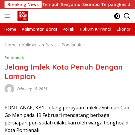
Skip
rbaiki, Waktu Tempuh Senyamu-Serimbu Terpangkas dari 2 Jam
Breaking News
to
content
Home
Kalimantan Barat
Politik
Hukum Kriminal
Ekonomi
Home
Kalimantan Barat
Pontianak
Pontianak
Jelang Imlek Kota Penuh Dengan
Lampion
February 15, 2015
PONTIANAK, KB1- Jelang perayaan Imlek 2566 dan Cap
Go Meh pada 19 Februari mendatang berbagai
persiapan pun sudah dilakukan oleh warga tionghoa di
Kota Pontianak.