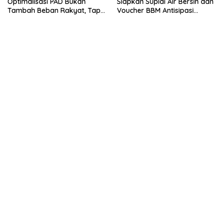
Optimalisasi PAD Bukan
Siapkan Suplai Air Bersih dan
Tambah Beban Rakyat, Tapi
Voucher BBM Antisipasi
Gali Potensi Hak Daerah
Kemarau di Kayong Utara