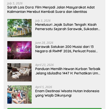
July 5, 2026
Sarah Lois Dora: Film Menjadi Jalan Masyarakat Adat
Kalimantan Merebut Kembali Suara dan Identitas
July 3, 2026
Menelusuri Jejak Sultan Tengah: Kisah
Pemersatu Sejarah Sarawak, Sukadana,
dan Sambas Versi Jiran
June 28, 2026
Sarawak Satukan 200 Musisi dari 13
Negara di RWMF 2026, Perkuat Posisi
sebagai Gerbang Wisata Budaya
Borneo
April 23, 2026
Panduan Memilih Hewan Kurban Terbaik
Jelang Iduladha 1447 H: Perhatikan Umur
dan Fisik!
April 5, 2026
Enam Destinasi Wisata Hutan Indonesia
yang Wajib Dikunjungi