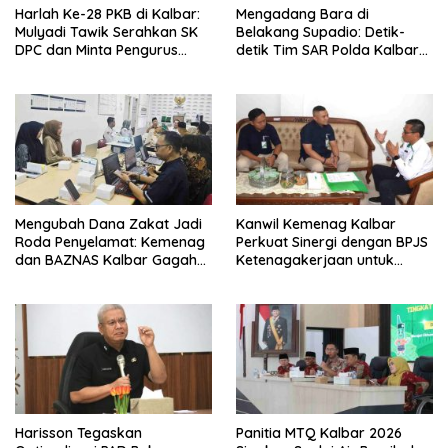
Harlah Ke-28 PKB di Kalbar:
Mengadang Bara di
Mulyadi Tawik Serahkan SK
Belakang Supadio: Detik-
DPC dan Minta Pengurus
detik Tim SAR Polda Kalbar
Langsung Bekerja
Jinakkan Sisa Karhutla
Mengubah Dana Zakat Jadi
Kanwil Kemenag Kalbar
Roda Penyelamat: Kemenag
Perkuat Sinergi dengan BPJS
dan BAZNAS Kalbar Gagah
Ketenagakerjaan untuk
Program Ambulans Gratis
Lindungi Guru dan Tenaga
Kependidikan Madrasah
Harisson Tegaskan
Panitia MTQ Kalbar 2026