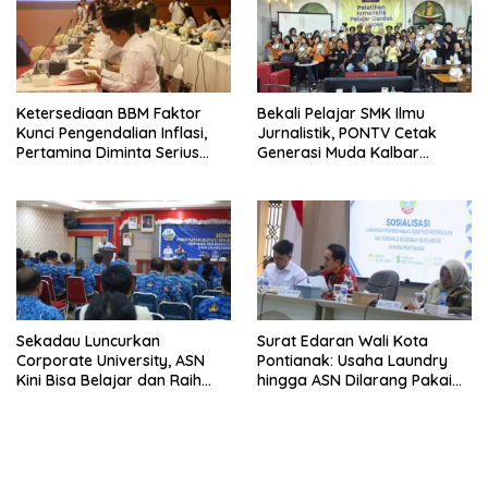
Ketersediaan BBM Faktor
Bekali Pelajar SMK Ilmu
Kunci Pengendalian Inflasi,
Jurnalistik, PONTV Cetak
Pertamina Diminta Serius
Generasi Muda Kalbar
Benahi Distribusi
Cerdas dan Bebas Hoaks
Sekadau Luncurkan
Surat Edaran Wali Kota
Corporate University, ASN
Pontianak: Usaha Laundry
Kini Bisa Belajar dan Raih
hingga ASN Dilarang Pakai
Sertifikat Secara Online
LPG 3 Kg Bersubsidi