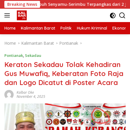
Skip
aktu Tempuh Senyamu-Serimbu Terpangkas dari 2 Jam Jadi 20 M
Breaking News
to
content
Home
Kalimantan Barat
Politik
Hukum Kriminal
Ekonomi
Home
Kalimantan Barat
Pontianak
Pontianak
,
Sekadau
Keraton Sekadau Tolak Kehadiran
Gus Muwafiq, Keberatan Foto Raja
dan Logo Dicatut di Poster Acara
Kalbar Oke
November 4, 2025