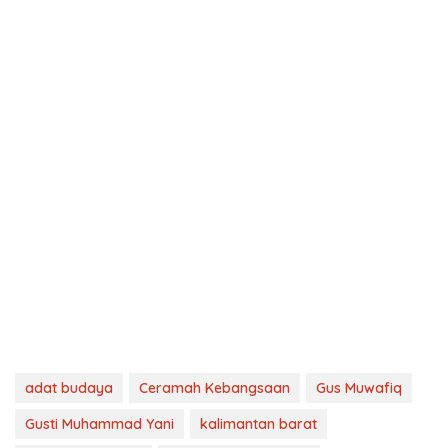
adat budaya
Ceramah Kebangsaan
Gus Muwafiq
Gusti Muhammad Yani
kalimantan barat