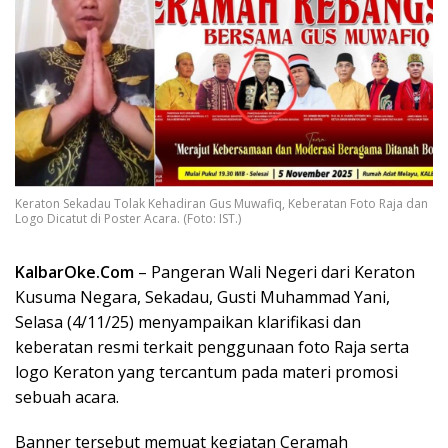
Keraton Sekadau Tolak Kehadiran Gus Muwafiq, Keberatan Foto Raja dan
Logo Dicatut di Poster Acara. (Foto: IST.)
KalbarOke.Com
– Pangeran Wali Negeri dari Keraton
Kusuma Negara, Sekadau, Gusti Muhammad Yani,
Selasa (4/11/25) menyampaikan klarifikasi dan
keberatan resmi terkait penggunaan foto Raja serta
logo Keraton yang tercantum pada materi promosi
sebuah acara.
Banner tersebut memuat kegiatan Ceramah