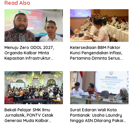
Read Also
Menuju Zero ODOL 2027,
Ketersediaan BBM Faktor
Organda Kalbar Minta
Kunci Pengendalian Inflasi,
Kepastian Infrastruktur
Pertamina Diminta Serius
Hingga Regulasi Tarif
Benahi Distribusi
Angkutan
Bekali Pelajar SMK Ilmu
Surat Edaran Wali Kota
Jurnalistik, PONTV Cetak
Pontianak: Usaha Laundry
Generasi Muda Kalbar
hingga ASN Dilarang Pakai
Cerdas dan Bebas Hoaks
LPG 3 Kg Bersubsidi