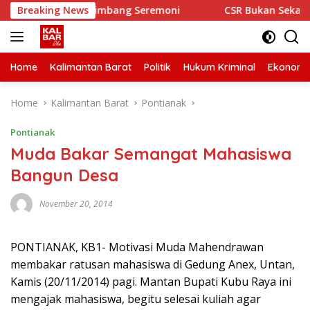
Skip
an Kota Ketimbang Seremoni
Breaking News
CSR Bukan Sekadar Bantua
to
content
Home
Kalimantan Barat
Politik
Hukum Kriminal
Ekonomi
Home
Kalimantan Barat
Pontianak
Pontianak
Muda Bakar Semangat Mahasiswa
Bangun Desa
November 20, 2014
PONTIANAK, KB1- Motivasi Muda Mahendrawan
membakar ratusan mahasiswa di Gedung Anex, Untan,
Kamis (20/11/2014) pagi. Mantan Bupati Kubu Raya ini
mengajak mahasiswa, begitu selesai kuliah agar