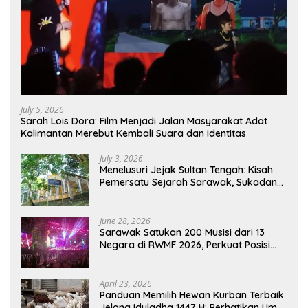
July 5, 2026
Sarah Lois Dora: Film Menjadi Jalan Masyarakat Adat
Kalimantan Merebut Kembali Suara dan Identitas
July 3, 2026
Menelusuri Jejak Sultan Tengah: Kisah
Pemersatu Sejarah Sarawak, Sukadana,
dan Sambas Versi Jiran
June 28, 2026
Sarawak Satukan 200 Musisi dari 13
Negara di RWMF 2026, Perkuat Posisi
sebagai Gerbang Wisata Budaya
Borneo
April 23, 2026
Panduan Memilih Hewan Kurban Terbaik
Jelang Iduladha 1447 H: Perhatikan Umur