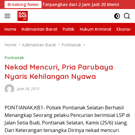
Skip
-Serimbu Terpangkas dari 2 Jam Jadi 20 Menit
Breaking News
Anggot
to
content
Home
Kalimantan Barat
Politik
Hukum Kriminal
Ekonomi
Home
Kalimantan Barat
Pontianak
Pontianak
Nekad Mencuri, Pria Parubaya
Nyaris Kehilangan Nyawa
June 26, 2015
PONTIANAK,KB1- Polsek Pontianak Selatan Berhasil
Menangkap Seorang pelaku Pencurian berinisial LSP di
Jalan Setia Budi, Pontianak Selatan, Kamis (25/6) siang.
Dari Keterangan tersangka Dirinya nekad mencuri