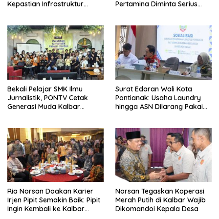
Kepastian Infrastruktur
Pertamina Diminta Serius
Hingga Regulasi Tarif
Benahi Distribusi
Angkutan
Bekali Pelajar SMK Ilmu
Surat Edaran Wali Kota
Jurnalistik, PONTV Cetak
Pontianak: Usaha Laundry
Generasi Muda Kalbar
hingga ASN Dilarang Pakai
Cerdas dan Bebas Hoaks
LPG 3 Kg Bersubsidi
Ria Norsan Doakan Karier
Norsan Tegaskan Koperasi
Irjen Pipit Semakin Baik: Pipit
Merah Putih di Kalbar Wajib
Ingin Kembali ke Kalbar
Dikomandoi Kepala Desa
Sebagai Keluarga