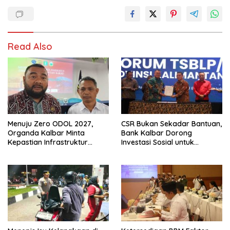
Read Also
Menuju Zero ODOL 2027,
CSR Bukan Sekadar Bantuan,
Organda Kalbar Minta
Bank Kalbar Dorong
Kepastian Infrastruktur
Investasi Sosial untuk
Hingga Regulasi Tarif
Percepat Pembangunan
Angkutan
Kalbar