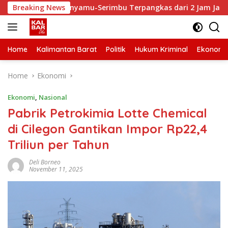
Skip
empuh Senyamu-Serimbu Terpangkas dari 2 Jam Jadi 20 Menit
Breaking News
to
content
Home
Kalimantan Barat
Politik
Hukum Kriminal
Ekonomi
Home
Ekonomi
Ekonomi
,
Nasional
Pabrik Petrokimia Lotte Chemical
di Cilegon Gantikan Impor Rp22,4
Triliun per Tahun
Deli Borneo
November 11, 2025