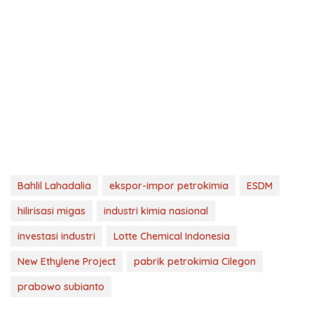
Bahlil Lahadalia
ekspor-impor petrokimia
ESDM
hilirisasi migas
industri kimia nasional
investasi industri
Lotte Chemical Indonesia
New Ethylene Project
pabrik petrokimia Cilegon
prabowo subianto