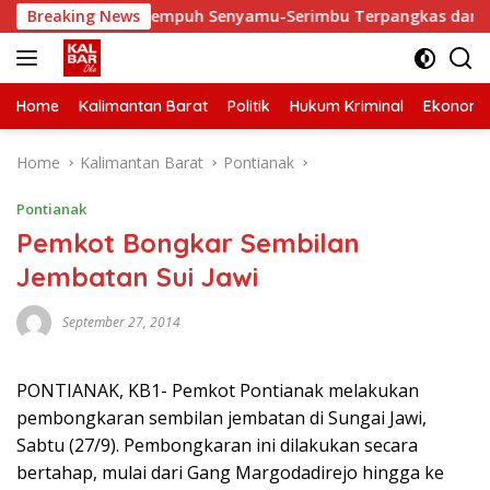
Skip
ki, Waktu Tempuh Senyamu-Serimbu Terpangkas dari 2 Jam Jadi
Breaking News
to
content
Home
Kalimantan Barat
Politik
Hukum Kriminal
Ekonomi
Home
Kalimantan Barat
Pontianak
Pontianak
Pemkot Bongkar Sembilan
Jembatan Sui Jawi
September 27, 2014
PONTIANAK, KB1- Pemkot Pontianak melakukan
pembongkaran sembilan jembatan di Sungai Jawi,
Sabtu (27/9). Pembongkaran ini dilakukan secara
bertahap, mulai dari Gang Margodadirejo hingga ke