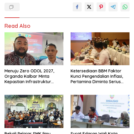
Read Also
Menuju Zero ODOL 2027,
Ketersediaan BBM Faktor
Organda Kalbar Minta
Kunci Pengendalian Inflasi,
Kepastian Infrastruktur
Pertamina Diminta Serius
Hingga Regulasi Tarif
Benahi Distribusi
Angkutan
Bekali Pelajar SMK Ilmu
Surat Edaran Wali Kota