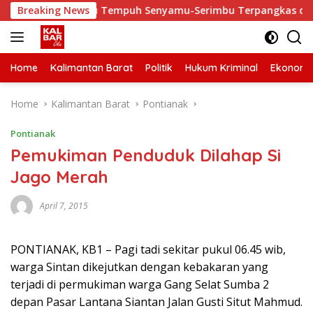
Skip
rbaiki, Waktu Tempuh Senyamu-Serimbu Terpangkas dari 2 Jam 
Breaking News
to
content
Home
Kalimantan Barat
Politik
Hukum Kriminal
Ekonomi
Home
Kalimantan Barat
Pontianak
Pontianak
Pemukiman Penduduk Dilahap Si
Jago Merah
April 7, 2015
PONTIANAK, KB1 – Pagi tadi sekitar pukul 06.45 wib,
warga Sintan dikejutkan dengan kebakaran yang
terjadi di permukiman warga Gang Selat Sumba 2
depan Pasar Lantana Siantan Jalan Gusti Situt Mahmud.