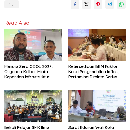
Read Also
Menuju Zero ODOL 2027,
Ketersediaan BBM Faktor
Organda Kalbar Minta
Kunci Pengendalian Inflasi,
Kepastian Infrastruktur
Pertamina Diminta Serius
Hingga Regulasi Tarif
Benahi Distribusi
Angkutan
Bekali Pelajar SMK Ilmu
Surat Edaran Wali Kota