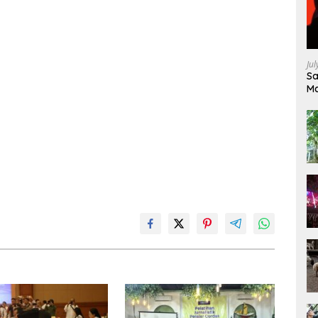
Ju
Sa
Ma
Ke