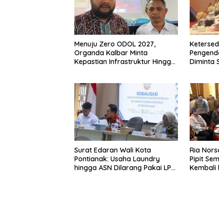
Menuju Zero ODOL 2027,
Ketersed
Organda Kalbar Minta
Pengenda
Kepastian Infrastruktur Hingga
Diminta S
Regulasi Tarif Angkutan
Surat Edaran Wali Kota
Ria Nors
Pontianak: Usaha Laundry
Pipit Sem
hingga ASN Dilarang Pakai LPG
Kembali 
3 Kg Bersubsidi
Keluarg