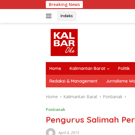
Skip
Breaking News
Jal
to
content
Indeks
close
Home
Kalimantan Barat
Politik
Redaksi & Management
Jurnalisme W
Home
Kalimantan Barat
Pontianak
Pontianak
Pengurus Salimah Per
April 4, 2015