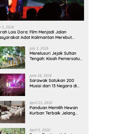
ly 5, 2026
rah Lois Dora: Film Menjadi Jalan
syarakat Adat Kalimantan Merebut
mbali Suara dan Identitas
July 3, 2026
Menelusuri Jejak Sultan
Tengah: Kisah Pemersatu
Sejarah Sarawak,
Sukadana, dan Sambas
Versi Jiran
June 28, 2026
Sarawak Satukan 200
Musisi dari 13 Negara di
RWMF 2026, Perkuat Posisi
sebagai Gerbang Wisata
Budaya Borneo
April 23, 2026
Panduan Memilih Hewan
Kurban Terbaik Jelang
Iduladha 1447 H:
Perhatikan Umur dan Fisik!
April 5, 2026