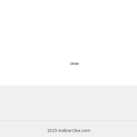
close
2025 KalbarOke.com