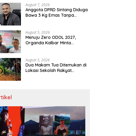
Menit
August 7, 2026
Anggota DPRD Sintang Diduga
Bawa 3 Kg Emas Tanpa
Dokumen, Polda Kalbar Diuji
August 5, 2026
Menuju Zero ODOL 2027,
Organda Kalbar Minta
Kepastian Infrastruktur Hingga
Regulasi Tarif Angkutan
August 5, 2026
Dua Makam Tua Ditemukan di
Lokasi Sekolah Rakyat
Singkawang, Ahli Waris Dicari
rtikel