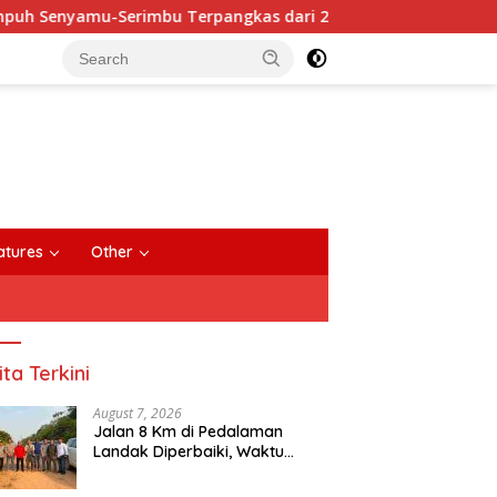
mu-Serimbu Terpangkas dari 2 Jam Jadi 20 Menit
Anggo
close
atures
Other
ita Terkini
August 7, 2026
Jalan 8 Km di Pedalaman
Landak Diperbaiki, Waktu
Tempuh Senyamu-Serimbu
Terpangkas dari 2 Jam Jadi 20