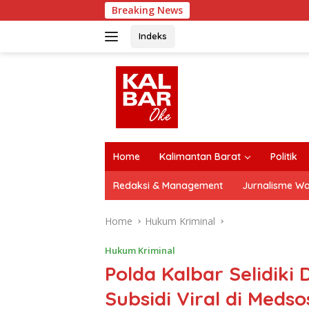
Skip
Breaking News
Jalan 8 Km di Pe
to
content
Indeks
close
Home
Kalimantan Barat
Politik
Redaksi & Management
Jurnalisme W
Home
Hukum Kriminal
Hukum Kriminal
Polda Kalbar Selidik
Subsidi Viral di Medso