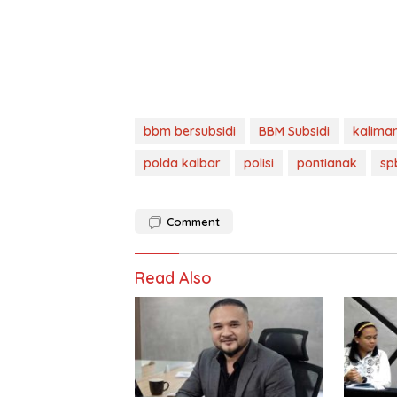
bbm bersubsidi
BBM Subsidi
kalima
polda kalbar
polisi
pontianak
sp
Comment
Read Also