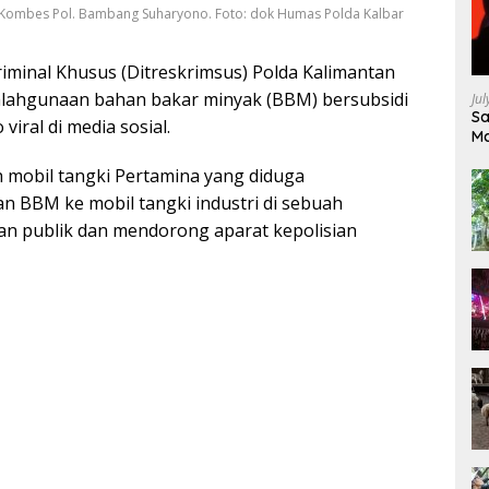
 Kombes Pol. Bambang Suharyono. Foto: dok Humas Polda Kalbar
riminal Khusus (Ditreskrimsus) Polda Kalimantan
lahgunaan bahan bakar minyak (BBM) bersubsidi
Ju
Sa
iral di media sosial.
Ma
Ke
 mobil tangki Pertamina yang diduga
 BBM ke mobil tangki industri di sebuah
an publik dan mendorong aparat kepolisian