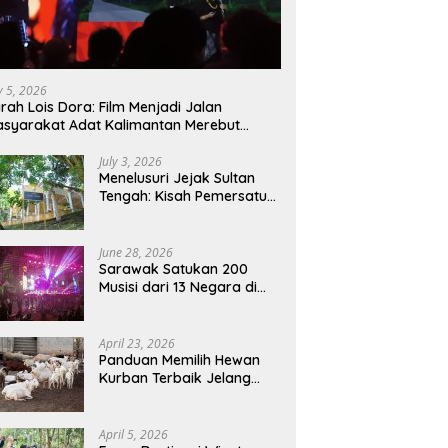
ly 5, 2026
rah Lois Dora: Film Menjadi Jalan
syarakat Adat Kalimantan Merebut
mbali Suara dan Identitas
July 3, 2026
Menelusuri Jejak Sultan
Tengah: Kisah Pemersatu
Sejarah Sarawak,
Sukadana, dan Sambas
Versi Jiran
June 28, 2026
Sarawak Satukan 200
Musisi dari 13 Negara di
RWMF 2026, Perkuat Posisi
sebagai Gerbang Wisata
Budaya Borneo
April 23, 2026
Panduan Memilih Hewan
Kurban Terbaik Jelang
Iduladha 1447 H:
Perhatikan Umur dan Fisik!
April 5, 2026