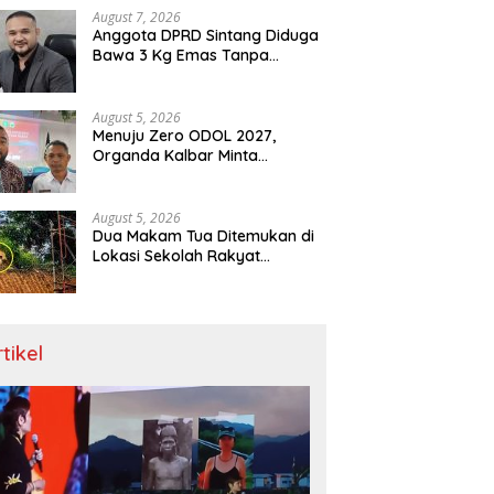
Menit
August 7, 2026
Anggota DPRD Sintang Diduga
Bawa 3 Kg Emas Tanpa
Dokumen, Polda Kalbar Diuji
August 5, 2026
Menuju Zero ODOL 2027,
Organda Kalbar Minta
Kepastian Infrastruktur Hingga
Regulasi Tarif Angkutan
August 5, 2026
Dua Makam Tua Ditemukan di
Lokasi Sekolah Rakyat
Singkawang, Ahli Waris Dicari
rtikel