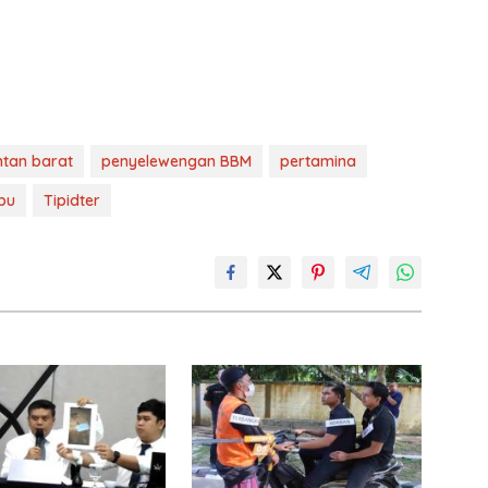
ntan barat
penyelewengan BBM
pertamina
bu
Tipidter