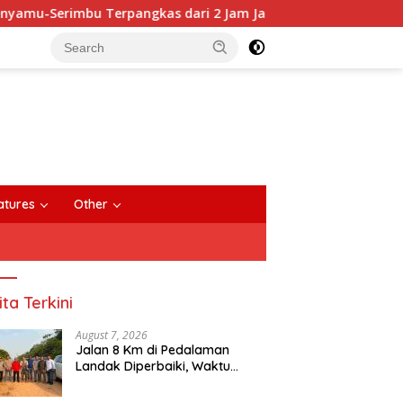
pangkas dari 2 Jam Jadi 20 Menit
Anggota DPRD Sinta
close
atures
Other
ita Terkini
August 7, 2026
Jalan 8 Km di Pedalaman
Landak Diperbaiki, Waktu
Tempuh Senyamu-Serimbu
Terpangkas dari 2 Jam Jadi 20