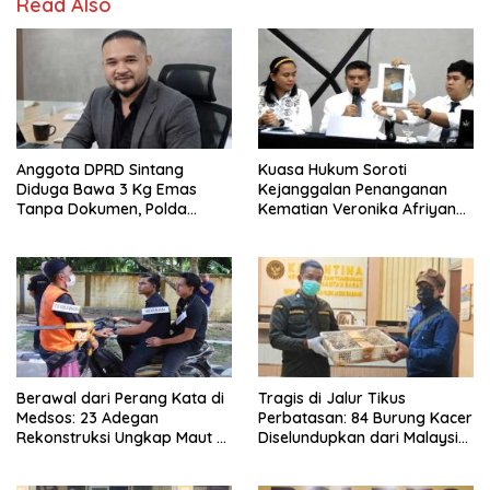
Read Also
Anggota DPRD Sintang
Kuasa Hukum Soroti
Diduga Bawa 3 Kg Emas
Kejanggalan Penanganan
Tanpa Dokumen, Polda
Kematian Veronika Afriyana,
Kalbar Diuji
Minta Polisi Dalami Bukti
Digital dan Forensik
Berawal dari Perang Kata di
Tragis di Jalur Tikus
Medsos: 23 Adegan
Perbatasan: 84 Burung Kacer
Rekonstruksi Ungkap Maut di
Diselundupkan dari Malaysia,
Kebun Sawit Jongkat
Puluhan Mati Meringkuk