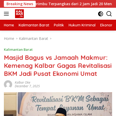
Skip
yamu-Serimbu Terpangkas dari 2 Jam Jadi 20 Menit
Breaking News
Ang
to
content
Home
Kalimantan Barat
Politik
Hukum Kriminal
Ekonomi
Home
Kalimantan Barat
Kalimantan Barat
Masjid Bagus vs Jamaah Makmur:
Kemenag Kalbar Gagas Revitalisasi
BKM Jadi Pusat Ekonomi Umat
Kalbar Oke
December 7, 2025