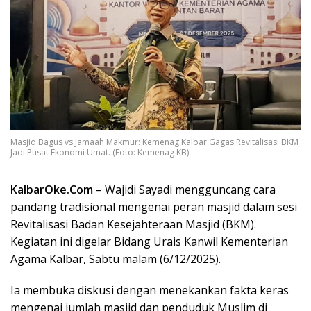
Masjid Bagus vs Jamaah Makmur: Kemenag Kalbar Gagas Revitalisasi BKM
Jadi Pusat Ekonomi Umat. (Foto: Kemenag KB)
KalbarOke.Com
– Wajidi Sayadi mengguncang cara
pandang tradisional mengenai peran masjid dalam sesi
Revitalisasi Badan Kesejahteraan Masjid (BKM).
Kegiatan ini digelar Bidang Urais Kanwil Kementerian
Agama Kalbar, Sabtu malam (6/12/2025).
Ia membuka diskusi dengan menekankan fakta keras
mengenai jumlah masjid dan penduduk Muslim di