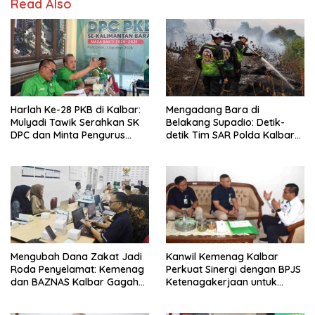
Read Also
Harlah Ke-28 PKB di Kalbar:
Mengadang Bara di
Mulyadi Tawik Serahkan SK
Belakang Supadio: Detik-
DPC dan Minta Pengurus
detik Tim SAR Polda Kalbar
Langsung Bekerja
Jinakkan Sisa Karhutla
Mengubah Dana Zakat Jadi
Kanwil Kemenag Kalbar
Roda Penyelamat: Kemenag
Perkuat Sinergi dengan BPJS
dan BAZNAS Kalbar Gagah
Ketenagakerjaan untuk
Program Ambulans Gratis
Lindungi Guru dan Tenaga
Kependidikan Madrasah