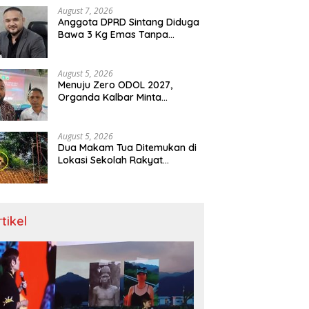
Menit
August 7, 2026
Anggota DPRD Sintang Diduga
Bawa 3 Kg Emas Tanpa
Dokumen, Polda Kalbar Diuji
August 5, 2026
Menuju Zero ODOL 2027,
Organda Kalbar Minta
Kepastian Infrastruktur Hingga
Regulasi Tarif Angkutan
August 5, 2026
Dua Makam Tua Ditemukan di
Lokasi Sekolah Rakyat
Singkawang, Ahli Waris Dicari
rtikel