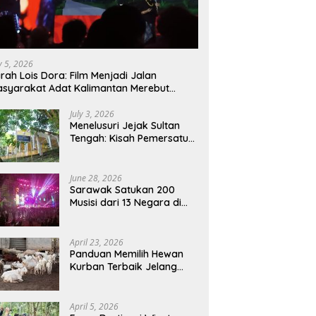
ly 5, 2026
rah Lois Dora: Film Menjadi Jalan
syarakat Adat Kalimantan Merebut
mbali Suara dan Identitas
July 3, 2026
Menelusuri Jejak Sultan
Tengah: Kisah Pemersatu
Sejarah Sarawak,
Sukadana, dan Sambas
Versi Jiran
June 28, 2026
Sarawak Satukan 200
Musisi dari 13 Negara di
RWMF 2026, Perkuat Posisi
sebagai Gerbang Wisata
Budaya Borneo
April 23, 2026
Panduan Memilih Hewan
Kurban Terbaik Jelang
Iduladha 1447 H:
Perhatikan Umur dan Fisik!
April 5, 2026