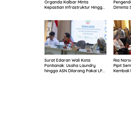
Organda Kalbar Minta
Pengenda
Kepastian Infrastruktur Hingga
Diminta S
Regulasi Tarif Angkutan
Surat Edaran Wali Kota
Ria Nors
Pontianak: Usaha Laundry
Pipit Sem
hingga ASN Dilarang Pakai LPG
Kembali 
3 Kg Bersubsidi
Keluarg