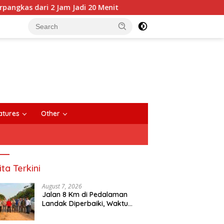
2 Jam Jadi 20 Menit
Anggota DPRD Sintang Diduga Baw
close
atures
Other
ita Terkini
August 7, 2026
Jalan 8 Km di Pedalaman
Landak Diperbaiki, Waktu
Tempuh Senyamu-Serimbu
Terpangkas dari 2 Jam Jadi 20