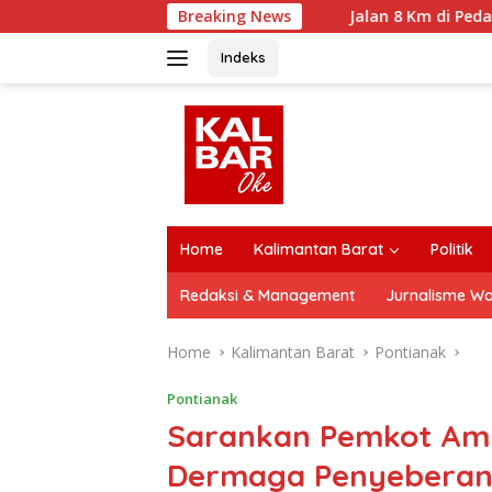
Skip
Breaking News
Jalan 8 Km di Pedalaman Landa
to
content
Indeks
close
Home
Kalimantan Barat
Politik
Redaksi & Management
Jurnalisme W
Home
Kalimantan Barat
Pontianak
Pontianak
Sarankan Pemkot Ambi
Dermaga Penyebera