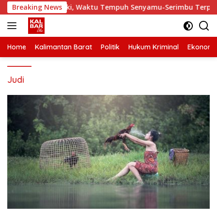
Skip
andak Diperbaiki, Waktu Tempuh Senyamu-Serimbu Terpangkas d
Breaking News
to
content
Home
Kalimantan Barat
Politik
Hukum Kriminal
Ekonomi
Judi