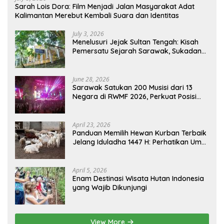
Sarah Lois Dora: Film Menjadi Jalan Masyarakat Adat
Kalimantan Merebut Kembali Suara dan Identitas
July 3, 2026
Menelusuri Jejak Sultan Tengah: Kisah
Pemersatu Sejarah Sarawak, Sukadana,
dan Sambas Versi Jiran
June 28, 2026
Sarawak Satukan 200 Musisi dari 13
Negara di RWMF 2026, Perkuat Posisi
sebagai Gerbang Wisata Budaya
Borneo
April 23, 2026
Panduan Memilih Hewan Kurban Terbaik
Jelang Iduladha 1447 H: Perhatikan Umur
dan Fisik!
April 5, 2026
Enam Destinasi Wisata Hutan Indonesia
yang Wajib Dikunjungi
View More