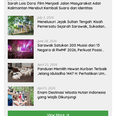
Sarah Lois Dora: Film Menjadi Jalan Masyarakat Adat
Kalimantan Merebut Kembali Suara dan Identitas
July 3, 2026
Menelusuri Jejak Sultan Tengah: Kisah
Pemersatu Sejarah Sarawak, Sukadana,
dan Sambas Versi Jiran
June 28, 2026
Sarawak Satukan 200 Musisi dari 13
Negara di RWMF 2026, Perkuat Posisi
sebagai Gerbang Wisata Budaya
Borneo
April 23, 2026
Panduan Memilih Hewan Kurban Terbaik
Jelang Iduladha 1447 H: Perhatikan Umur
dan Fisik!
April 5, 2026
Enam Destinasi Wisata Hutan Indonesia
yang Wajib Dikunjungi
View More