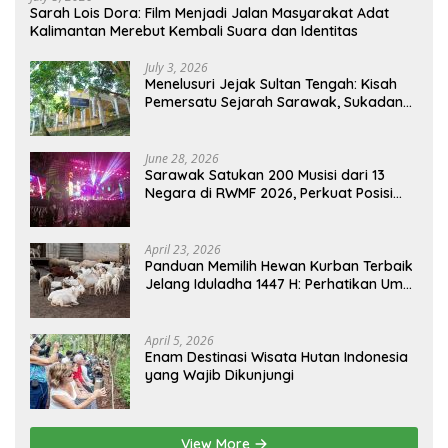
Sarah Lois Dora: Film Menjadi Jalan Masyarakat Adat
Kalimantan Merebut Kembali Suara dan Identitas
July 3, 2026
Menelusuri Jejak Sultan Tengah: Kisah
Pemersatu Sejarah Sarawak, Sukadana,
dan Sambas Versi Jiran
June 28, 2026
Sarawak Satukan 200 Musisi dari 13
Negara di RWMF 2026, Perkuat Posisi
sebagai Gerbang Wisata Budaya
Borneo
April 23, 2026
Panduan Memilih Hewan Kurban Terbaik
Jelang Iduladha 1447 H: Perhatikan Umur
dan Fisik!
April 5, 2026
Enam Destinasi Wisata Hutan Indonesia
yang Wajib Dikunjungi
View More