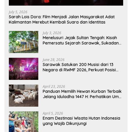
July 5, 2026
Sarah Lois Dora: Film Menjadi Jalan Masyarakat Adat
Kalimantan Merebut Kembali Suara dan Identitas
July 3, 2026
Menelusuri Jejak Sultan Tengah: Kisah
Pemersatu Sejarah Sarawak, Sukadana,
dan Sambas Versi Jiran
June 28, 2026
Sarawak Satukan 200 Musisi dari 13
Negara di RWMF 2026, Perkuat Posisi
sebagai Gerbang Wisata Budaya
Borneo
April 23, 2026
Panduan Memilih Hewan Kurban Terbaik
Jelang Iduladha 1447 H: Perhatikan Umur
dan Fisik!
April 5, 2026
Enam Destinasi Wisata Hutan Indonesia
yang Wajib Dikunjungi