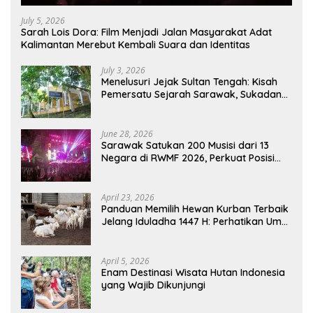
July 5, 2026
Sarah Lois Dora: Film Menjadi Jalan Masyarakat Adat
Kalimantan Merebut Kembali Suara dan Identitas
July 3, 2026
Menelusuri Jejak Sultan Tengah: Kisah
Pemersatu Sejarah Sarawak, Sukadana,
dan Sambas Versi Jiran
June 28, 2026
Sarawak Satukan 200 Musisi dari 13
Negara di RWMF 2026, Perkuat Posisi
sebagai Gerbang Wisata Budaya
Borneo
April 23, 2026
Panduan Memilih Hewan Kurban Terbaik
Jelang Iduladha 1447 H: Perhatikan Umur
dan Fisik!
April 5, 2026
Enam Destinasi Wisata Hutan Indonesia
yang Wajib Dikunjungi