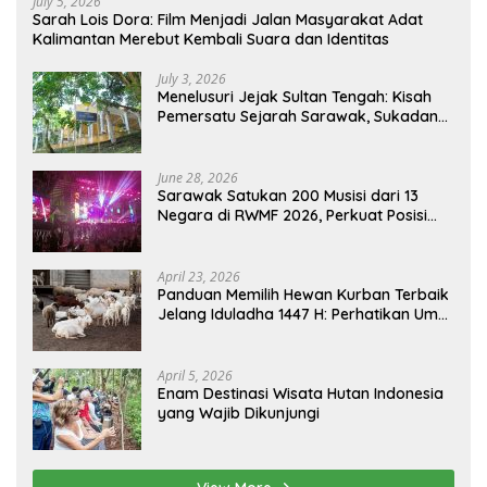
July 5, 2026
Sarah Lois Dora: Film Menjadi Jalan Masyarakat Adat
Kalimantan Merebut Kembali Suara dan Identitas
July 3, 2026
Menelusuri Jejak Sultan Tengah: Kisah
Pemersatu Sejarah Sarawak, Sukadana,
dan Sambas Versi Jiran
June 28, 2026
Sarawak Satukan 200 Musisi dari 13
Negara di RWMF 2026, Perkuat Posisi
sebagai Gerbang Wisata Budaya
Borneo
April 23, 2026
Panduan Memilih Hewan Kurban Terbaik
Jelang Iduladha 1447 H: Perhatikan Umur
dan Fisik!
April 5, 2026
Enam Destinasi Wisata Hutan Indonesia
yang Wajib Dikunjungi