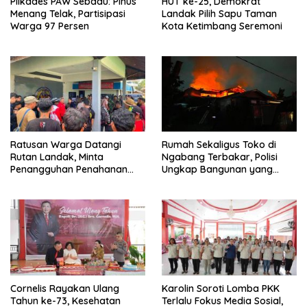
Pilkades PAW Sebadu: Pinus
HUT ke-25, Demokrat
Menang Telak, Partisipasi
Landak Pilih Sapu Taman
Warga 97 Persen
Kota Ketimbang Seremoni
Ratusan Warga Datangi
Rumah Sekaligus Toko di
Rutan Landak, Minta
Ngabang Terbakar, Polisi
Penangguhan Penahanan
Ungkap Bangunan yang
Tokoh Adat Pak Pele dan Pak
Sama Sudah Tiga Kali Dilalap
Bela Ditolak
Api
Cornelis Rayakan Ulang
Karolin Soroti Lomba PKK
Tahun ke-73, Kesehatan
Terlalu Fokus Media Sosial,