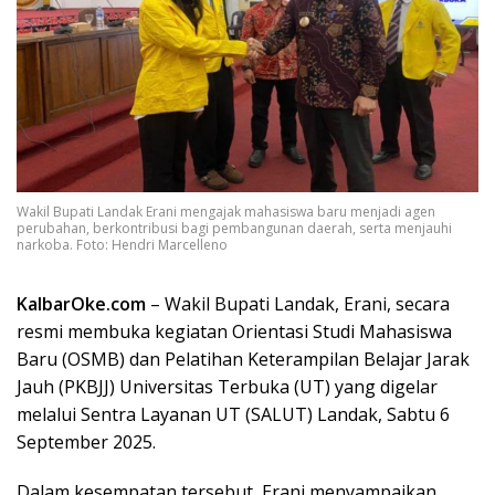
Wakil Bupati Landak Erani mengajak mahasiswa baru menjadi agen
perubahan, berkontribusi bagi pembangunan daerah, serta menjauhi
narkoba. Foto: Hendri Marcelleno
KalbarOke.com
– Wakil Bupati Landak, Erani, secara
resmi membuka kegiatan Orientasi Studi Mahasiswa
Baru (OSMB) dan Pelatihan Keterampilan Belajar Jarak
Jauh (PKBJJ) Universitas Terbuka (UT) yang digelar
melalui Sentra Layanan UT (SALUT) Landak, Sabtu 6
September 2025.
Dalam kesempatan tersebut, Erani menyampaikan