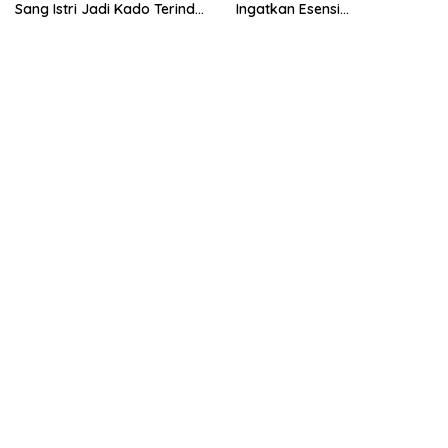
Sang Istri Jadi Kado Terindah
Ingatkan Esensi
di Tengah Pengabdian untuk
Pemberdayaan Perempuan
Negeri
Jangan Bergeser