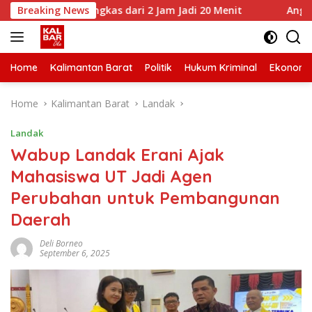
Skip
Terpangkas dari 2 Jam Jadi 20 Menit
Breaking News
Anggota DPRD Si
to
content
Home
Kalimantan Barat
Politik
Hukum Kriminal
Ekonomi
Home
Kalimantan Barat
Landak
Landak
Wabup Landak Erani Ajak
Mahasiswa UT Jadi Agen
Perubahan untuk Pembangunan
Daerah
Deli Borneo
September 6, 2025