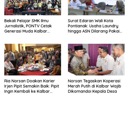
Bekali Pelajar SMK Ilmu
Surat Edaran Wali Kota
Jurnalistik, PONTV Cetak
Pontianak: Usaha Laundry
Generasi Muda Kalbar
hingga ASN Dilarang Pakai
Cerdas dan Bebas Hoaks
LPG 3 Kg Bersubsidi
Ria Norsan Doakan Karier
Norsan Tegaskan Koperasi
Irjen Pipit Semakin Baik: Pipit
Merah Putih di Kalbar Wajib
Ingin Kembali ke Kalbar
Dikomandoi Kepala Desa
Sebagai Keluarga