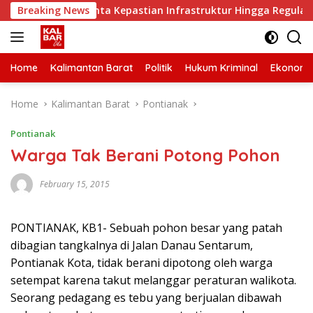
Skip
 Kalbar Minta Kepastian Infrastruktur Hingga Regulasi Tarif 
Breaking News
to
content
Home
Kalimantan Barat
Politik
Hukum Kriminal
Ekonomi
Home
Kalimantan Barat
Pontianak
Pontianak
Warga Tak Berani Potong Pohon
February 15, 2015
PONTIANAK, KB1- Sebuah pohon besar yang patah
dibagian tangkalnya di Jalan Danau Sentarum,
Pontianak Kota, tidak berani dipotong oleh warga
setempat karena takut melanggar peraturan walikota.
Seorang pedagang es tebu yang berjualan dibawah