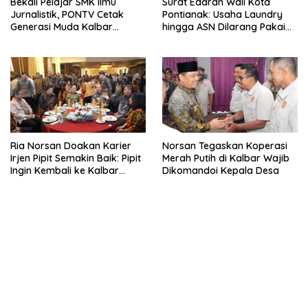
Bekali Pelajar SMK Ilmu
Surat Edaran Wali Kota
Jurnalistik, PONTV Cetak
Pontianak: Usaha Laundry
Generasi Muda Kalbar
hingga ASN Dilarang Pakai
Cerdas dan Bebas Hoaks
LPG 3 Kg Bersubsidi
Ria Norsan Doakan Karier
Norsan Tegaskan Koperasi
Irjen Pipit Semakin Baik: Pipit
Merah Putih di Kalbar Wajib
Ingin Kembali ke Kalbar
Dikomandoi Kepala Desa
Sebagai Keluarga