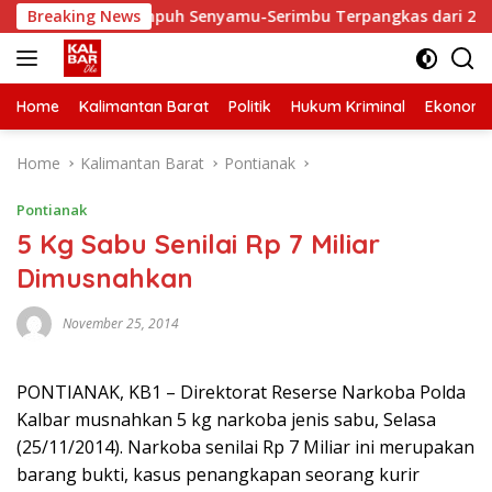
Skip
, Waktu Tempuh Senyamu-Serimbu Terpangkas dari 2 Jam Jadi 2
Breaking News
to
content
Home
Kalimantan Barat
Politik
Hukum Kriminal
Ekonomi
Home
Kalimantan Barat
Pontianak
Pontianak
5 Kg Sabu Senilai Rp 7 Miliar
Dimusnahkan
November 25, 2014
PONTIANAK, KB1 – Direktorat Reserse Narkoba Polda
Kalbar musnahkan 5 kg narkoba jenis sabu, Selasa
(25/11/2014). Narkoba senilai Rp 7 Miliar ini merupakan
barang bukti, kasus penangkapan seorang kurir