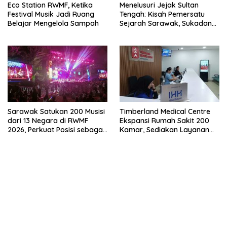
Eco Station RWMF, Ketika
Menelusuri Jejak Sultan
Festival Musik Jadi Ruang
Tengah: Kisah Pemersatu
Belajar Mengelola Sampah
Sejarah Sarawak, Sukadana,
dan Sambas Versi Jiran
Sarawak Satukan 200 Musisi
Timberland Medical Centre
dari 13 Negara di RWMF
Ekspansi Rumah Sakit 200
2026, Perkuat Posisi sebagai
Kamar, Sediakan Layanan
Gerbang Wisata Budaya
Jemput dari PLBN Entikong
Borneo
dan Aruk