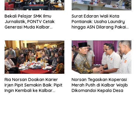
Bekali Pelajar SMK Ilmu
Surat Edaran Wali Kota
Jurnalistik, PONTV Cetak
Pontianak: Usaha Laundry
Generasi Muda Kalbar
hingga ASN Dilarang Pakai
Cerdas dan Bebas Hoaks
LPG 3 Kg Bersubsidi
Ria Norsan Doakan Karier
Norsan Tegaskan Koperasi
Irjen Pipit Semakin Baik: Pipit
Merah Putih di Kalbar Wajib
Ingin Kembali ke Kalbar
Dikomandoi Kepala Desa
Sebagai Keluarga