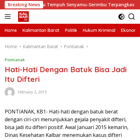
Skip
erbaiki, Waktu Tempuh Senyamu-Serimbu Terpangkas dari 2 Jam
Breaking News
to
content
Home
Kalimantan Barat
Politik
Hukum Kriminal
Ekonomi
Home
Kalimantan Barat
Pontianak
Pontianak
Hati-Hati Dengan Batuk Bisa Jadi
Itu Difteri
February 3, 2015
PONTIANAK, KB1- Hati-hati dengan batuk berat
dengan ciri-ciri menunjukkan gejala penyakit difteri,
bisa jadi itu difteri positif. Awal Januari 2015 kemarin,
Dinas Kesehatan Kalbar menemukan kasus difteri