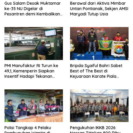
Gus Salam Desak Muktamar
Berawal dari Aktivis Mimbar
ke-35 NU Digelar di
Untan Pontianak, Sekjen AMSI
Pesantren demi Kembalikan
Maryadi Tutup Usia
Nilai Luhur Organisasi
PMI Manufaktur RI Turun ke
Bripda Syaiful Bahri Sabet
49,1, Kemenperin Siapkan
Best of The Best di
Insentif Hadapi Tekanan
Kejuaraan Karate Piala
Global
Menhan 2026
Polisi Tangkap 4 Pelaku
Pengukuhan IKKB 2026: