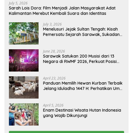
July 5, 2026
Sarah Lois Dora: Film Menjadi Jalan Masyarakat Adat
Kalimantan Merebut Kembali Suara dan Identitas
July 3, 2026
Menelusuri Jejak Sultan Tengah: Kisah
Pemersatu Sejarah Sarawak, Sukadana,
dan Sambas Versi Jiran
June 28, 2026
Sarawak Satukan 200 Musisi dari 13
Negara di RWMF 2026, Perkuat Posisi
sebagai Gerbang Wisata Budaya
Borneo
April 23, 2026
Panduan Memilih Hewan Kurban Terbaik
Jelang Iduladha 1447 H: Perhatikan Umur
dan Fisik!
April 5, 2026
Enam Destinasi Wisata Hutan Indonesia
yang Wajib Dikunjungi