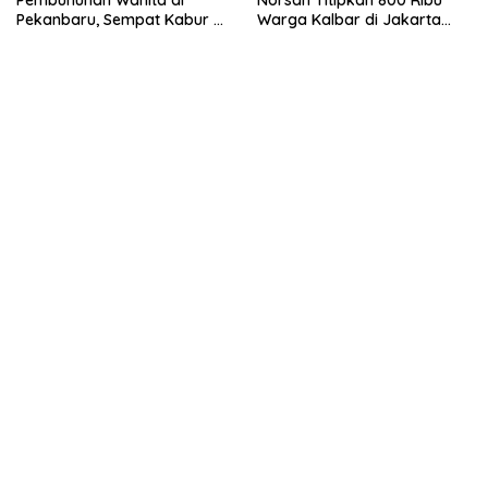
Pembunuhan Wanita di
Norsan Titipkan 800 Ribu
Pekanbaru, Sempat Kabur ke
Warga Kalbar di Jakarta
Aceh dan Sumut
kepada Pramono Anung