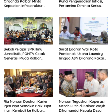
Organda Kalbar Minta
Kunci Pengendalian Inflasi,
Kepastian Infrastruktur
Pertamina Diminta Serius
Hingga Regulasi Tarif
Benahi Distribusi
Angkutan
Bekali Pelajar SMK Ilmu
Surat Edaran Wali Kota
Jurnalistik, PONTV Cetak
Pontianak: Usaha Laundry
Generasi Muda Kalbar
hingga ASN Dilarang Pakai
Cerdas dan Bebas Hoaks
LPG 3 Kg Bersubsidi
Ria Norsan Doakan Karier
Norsan Tegaskan Koperasi
Irjen Pipit Semakin Baik: Pipit
Merah Putih di Kalbar Wajib
Ingin Kembali ke Kalbar
Dikomandoi Kepala Desa