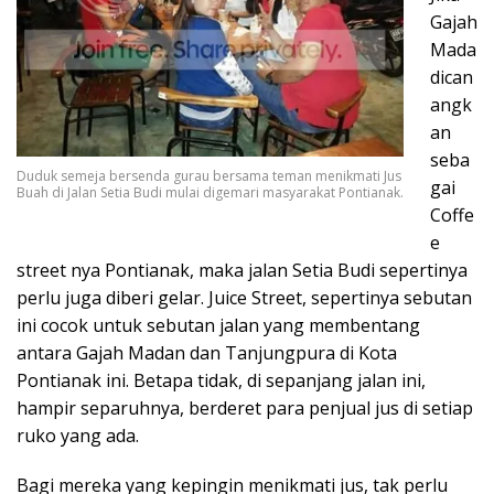
Gajah
Mada
dican
angk
an
seba
Duduk semeja bersenda gurau bersama teman menikmati Jus
gai
Buah di Jalan Setia Budi mulai digemari masyarakat Pontianak.
Coffe
e
street nya Pontianak, maka jalan Setia Budi sepertinya
perlu juga diberi gelar. Juice Street, sepertinya sebutan
ini cocok untuk sebutan jalan yang membentang
antara Gajah Madan dan Tanjungpura di Kota
Pontianak ini. Betapa tidak, di sepanjang jalan ini,
hampir separuhnya, berderet para penjual jus di setiap
ruko yang ada.
Bagi mereka yang kepingin menikmati jus, tak perlu