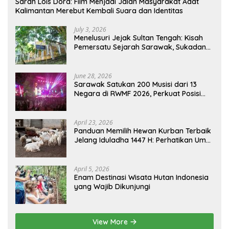
Sarah Lois Dora: Film Menjadi Jalan Masyarakat Adat
Kalimantan Merebut Kembali Suara dan Identitas
July 3, 2026
Menelusuri Jejak Sultan Tengah: Kisah
Pemersatu Sejarah Sarawak, Sukadana,
dan Sambas Versi Jiran
June 28, 2026
Sarawak Satukan 200 Musisi dari 13
Negara di RWMF 2026, Perkuat Posisi
sebagai Gerbang Wisata Budaya
Borneo
April 23, 2026
Panduan Memilih Hewan Kurban Terbaik
Jelang Iduladha 1447 H: Perhatikan Umur
dan Fisik!
April 5, 2026
Enam Destinasi Wisata Hutan Indonesia
yang Wajib Dikunjungi
View More