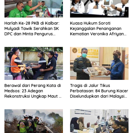
Harlah Ke-28 PKB di Kalbar:
Kuasa Hukum Soroti
Mulyadi Tawik Serahkan SK
Kejanggalan Penanganan
DPC dan Minta Pengurus
Kematian Veronika Afriyana,
Langsung Bekerja
Minta Polisi Dalami Bukti
Digital dan Forensik
Berawal dari Perang Kata di
Tragis di Jalur Tikus
Medsos: 23 Adegan
Perbatasan: 84 Burung Kacer
Rekonstruksi Ungkap Maut di
Diselundupkan dari Malaysia,
Kebun Sawit Jongkat
Puluhan Mati Meringkuk