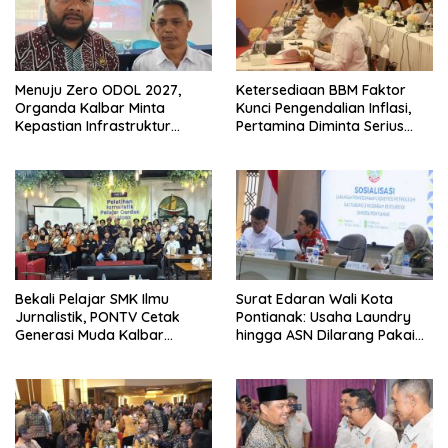
Menuju Zero ODOL 2027,
Ketersediaan BBM Faktor
Organda Kalbar Minta
Kunci Pengendalian Inflasi,
Kepastian Infrastruktur
Pertamina Diminta Serius
Hingga Regulasi Tarif
Benahi Distribusi
Angkutan
Bekali Pelajar SMK Ilmu
Surat Edaran Wali Kota
Jurnalistik, PONTV Cetak
Pontianak: Usaha Laundry
Generasi Muda Kalbar
hingga ASN Dilarang Pakai
Cerdas dan Bebas Hoaks
LPG 3 Kg Bersubsidi