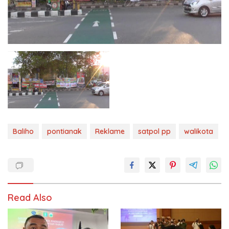
Baliho
pontianak
Reklame
satpol pp
walikota
Read Also