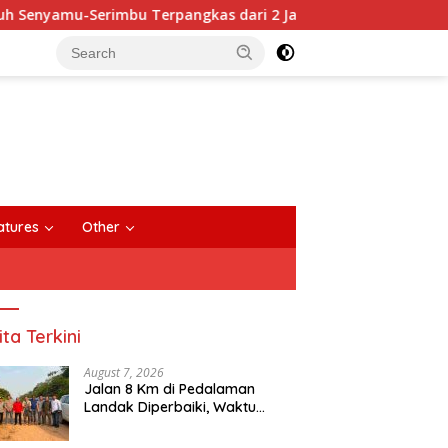
u Terpangkas dari 2 Jam Jadi 20 Menit
Anggota DPRD S
close
atures
Other
ita Terkini
August 7, 2026
Jalan 8 Km di Pedalaman
Landak Diperbaiki, Waktu
Tempuh Senyamu-Serimbu
Terpangkas dari 2 Jam Jadi 20