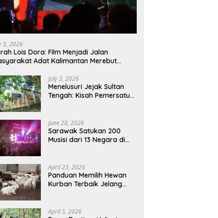
ly 5, 2026
rah Lois Dora: Film Menjadi Jalan
syarakat Adat Kalimantan Merebut
mbali Suara dan Identitas
July 3, 2026
Menelusuri Jejak Sultan
Tengah: Kisah Pemersatu
Sejarah Sarawak,
Sukadana, dan Sambas
Versi Jiran
June 28, 2026
Sarawak Satukan 200
Musisi dari 13 Negara di
RWMF 2026, Perkuat Posisi
sebagai Gerbang Wisata
Budaya Borneo
April 23, 2026
Panduan Memilih Hewan
Kurban Terbaik Jelang
Iduladha 1447 H:
Perhatikan Umur dan Fisik!
April 5, 2026