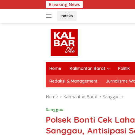
Skip
Breaking News
Jalan 8 Km d
to
content
Indeks
close
Home
Kalimantan Barat
Politik
Redaksi & Management
Jurnalisme W
Home
Kalimantan Barat
Sanggau
Sanggau
Polsek Bonti Cek Laha
Sanggau, Antisipasi 