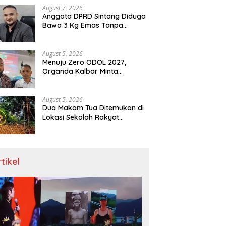
Menit
August 7, 2026
Anggota DPRD Sintang Diduga
Bawa 3 Kg Emas Tanpa
Dokumen, Polda Kalbar Diuji
August 5, 2026
Menuju Zero ODOL 2027,
Organda Kalbar Minta
Kepastian Infrastruktur Hingga
Regulasi Tarif Angkutan
August 5, 2026
Dua Makam Tua Ditemukan di
Lokasi Sekolah Rakyat
Singkawang, Ahli Waris Dicari
rtikel