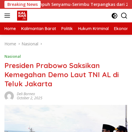
Skip
 Waktu Tempuh Senyamu-Serimbu Terpangkas dari 2 Jam Jadi 20
Breaking News
to
content
Home
Kalimantan Barat
Politik
Hukum Kriminal
Ekonomi
Home
Nasional
Nasional
Presiden Prabowo Saksikan
Kemegahan Demo Laut TNI AL di
Teluk Jakarta
Deli Borneo
October 2, 2025