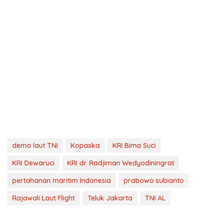
demo laut TNI
Kopaska
KRI Bima Suci
KRI Dewaruci
KRI dr. Radjiman Wedyodiningrat
pertahanan maritim Indonesia
prabowo subianto
Rajawali Laut Flight
Teluk Jakarta
TNI AL