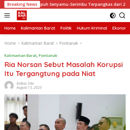
Skip
Waktu Tempuh Senyamu-Serimbu Terpangkas dari 2 Jam Jadi 20 
Breaking News
to
content
Home
Kalimantan Barat
Politik
Hukum Kriminal
Ekonomi
Home
Kalimantan Barat
Pontianak
Kalimantan Barat
,
Pontianak
Ria Norsan Sebut Masalah Korupsi
Itu Tergangtung pada Niat
Kalbar Oke
August 13, 2025