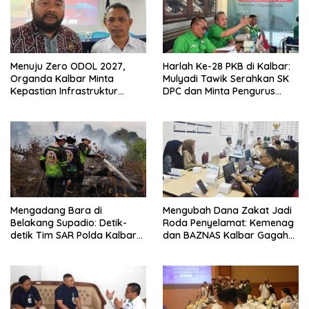
Menuju Zero ODOL 2027,
Harlah Ke-28 PKB di Kalbar:
Organda Kalbar Minta
Mulyadi Tawik Serahkan SK
Kepastian Infrastruktur
DPC dan Minta Pengurus
Hingga Regulasi Tarif
Langsung Bekerja
Angkutan
Mengadang Bara di
Mengubah Dana Zakat Jadi
Belakang Supadio: Detik-
Roda Penyelamat: Kemenag
detik Tim SAR Polda Kalbar
dan BAZNAS Kalbar Gagah
Jinakkan Sisa Karhutla
Program Ambulans Gratis