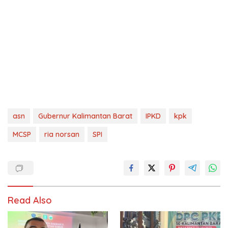
asn
Gubernur Kalimantan Barat
IPKD
kpk
MCSP
ria norsan
SPI
Read Also