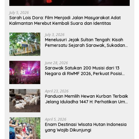
July 5, 2026
Sarah Lois Dora: Film Menjadi Jalan Masyarakat Adat
Kalimantan Merebut Kembali Suara dan Identitas
July 3, 2026
Menelusuri Jejak Sultan Tengah: Kisah
Pemersatu Sejarah Sarawak, Sukadana,
dan Sambas Versi Jiran
June 28, 2026
Sarawak Satukan 200 Musisi dari 13
Negara di RWMF 2026, Perkuat Posisi
sebagai Gerbang Wisata Budaya
Borneo
April 23, 2026
Panduan Memilih Hewan Kurban Terbaik
Jelang Iduladha 1447 H: Perhatikan Umur
dan Fisik!
April 5, 2026
Enam Destinasi Wisata Hutan Indonesia
yang Wajib Dikunjungi