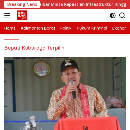
Skip
27, Organda Kalbar Minta Kepastian Infrastruktur Hingga Regu
Breaking News
to
content
Home
Kalimantan Barat
Politik
Hukum Kriminal
Ekonomi
Bupati Kuburaya Terpilih