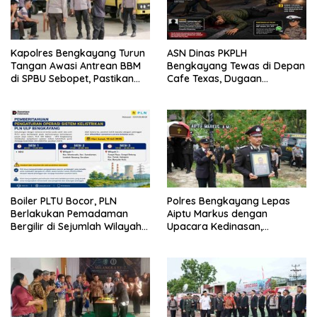
Kapolres Bengkayang Turun
ASN Dinas PKPLH
Tangan Awasi Antrean BBM
Bengkayang Tewas di Depan
di SPBU Sebopet, Pastikan
Cafe Texas, Dugaan
Distribusi Tetap Lancar
Perkelahian Jadi Tanda
Tanya
Boiler PLTU Bocor, PLN
Polres Bengkayang Lepas
Berlakukan Pemadaman
Aiptu Markus dengan
Bergilir di Sejumlah Wilayah
Upacara Kedinasan,
Bengkayang
Pengabdian Sang Bintara
Jadi Teladan